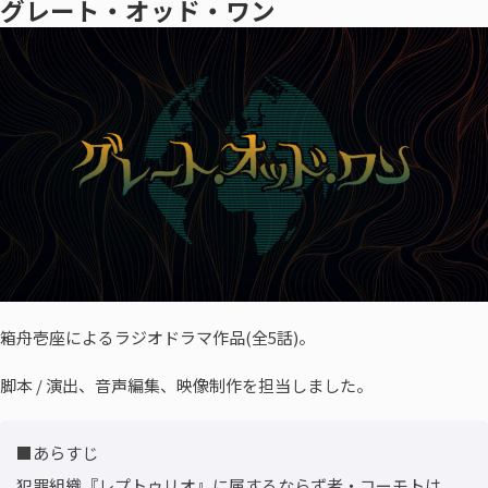
グレート・オッド・ワン
箱舟壱座によるラジオドラマ作品(全5話)。
脚本 / 演出、音声編集、映像制作を担当しました。
■あらすじ

犯罪組織『レプトゥリオ』に属するならず者・コーモトは、