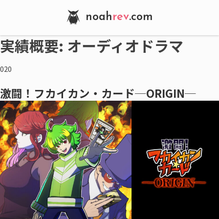
noah
rev
.com
実績概要:
オーディオドラマ
020
激闘！フカイカン・カード─ORIGIN─