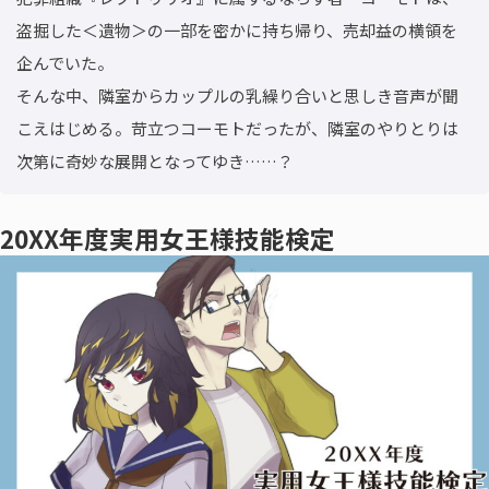
盗掘した＜遺物＞の一部を密かに持ち帰り、売却益の横領を
企んでいた。

そんな中、隣室からカップルの乳繰り合いと思しき音声が聞
こえはじめる。苛立つコーモトだったが、隣室のやりとりは
次第に奇妙な展開となってゆき……？
20XX年度実用女王様技能検定