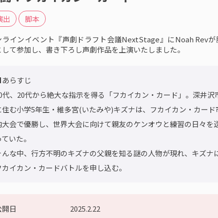
演出
脚本
ラインイベント『声劇ドラフト会議NextStage』にNoah Rev
として参加し、書き下ろし声劇作品を上演いたしました。
■あらすじ

10代、20代から絶大な指示を得る「フカイカン・カード」。深井沢
に住む小学5年生・維多宮(いたみや)キズナは、フカイカン・カード
内大会で優勝し、世界大会に向けて親友のケンオウと練習の日々を
っていた。

そんな中、行方不明のキズナの父親を知る謎の人物が現れ、キズナ
フカイカン・カードバトルを申し込む。
公開日
2025.2.22