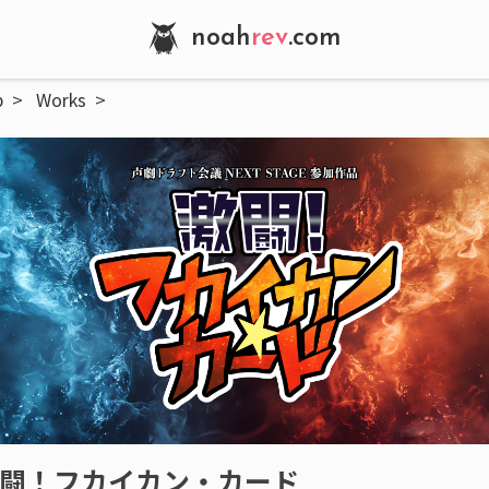
noah
rev
.com
p
Works
闘！フカイカン・カード